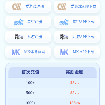
千亿体育三重安全护盾系统
从身份验证到平台架构，千亿体育-千亿qianyi(中国)构建多
层防线，强化整体安全韧性。
用户层安全
通过设备识别与行为监
控，有效防止账户异常
访问。