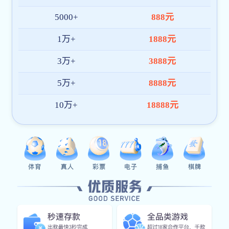
平台安全核心
系统层安全
部署入侵检测、防火墙
策略与系统加固模块，
提升抗风险能力。