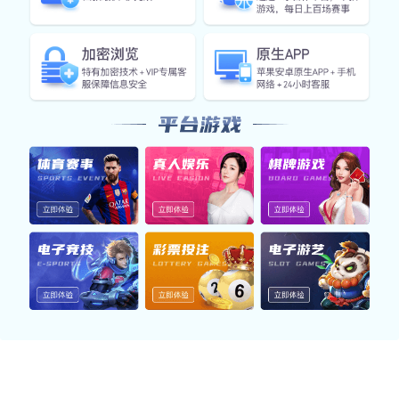
数据层安全
敏感数据进行加密处
理，并通过访问权限控
制强化隐私保护。
功能模块更新 · 分类查看版本
演进