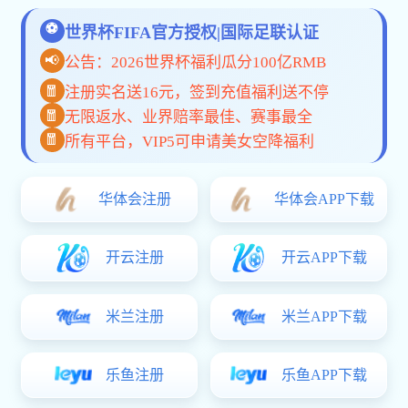
让体育更贴近你
千亿体育 APP 以用户体验为核心，支持千亿体育-千亿
qianyi(中国)项目，构建实时互动生态。涵盖热门赛事与数据
流，为每一位体育爱好者提供个性化信息服务。
多平台兼容
社群互动
iOS / Android / Web
关注、评论、参与话题
App Store
Google Play