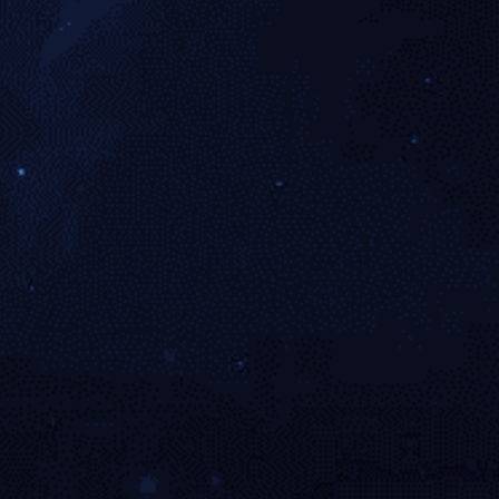
发布于 2025年8月
新增热门赛事排行榜，实时跟踪全站高热度内
容。
用户等级系统上线，操作历史与成长状态可视
化。
夜间护眼模式上线，视觉舒适度进一步提升。
界面微交互动画增强，整体操作更顺畅。
联系我们
快速导航
家庄市长安区中山东路128号
App下载
关于我们
pport@christinabiggs.com
隐私政策