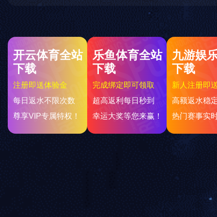
本平台上的所有内容（包括但不
护。未经授权，用户不得以任何
六、服务中止与终止
在以下任一情况下，平台有权中
用户违反本协议内容或法律法
用户提供虚假信息或存在安全
基于千亿体育-千亿qianyi(
七、免责声明
本平台所提供的数据及内容仅为
八、协议修改
本平台保留随时修改本协议条款
九、法律适用与争议解决