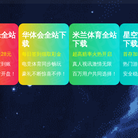
限于界面结构、数据接口、文字、图像、音频、源代码等）均归本平
形式使用。
止或终止对用户的全部或部分服务，且无需提前通知：
规
风险
中国)平台运营策略的调整
参考之用，所有信息按“现状”提供。因使用服务导致的直接或间接损
的权利。修改内容将在平台公示并即时生效，用户继续使用服务即代