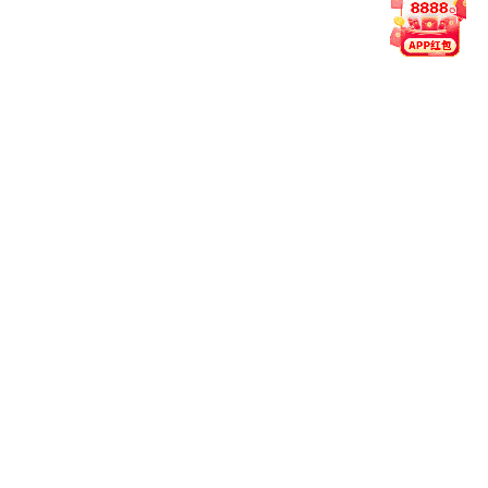
综上所述，本轮欧冠赛事展现出的不仅仅是各队之间激烈竞
争，还有不同风格之间碰撞出的火花。从巴萨和马竞勇猛无
畏，到皇马和曼城稳扎稳打，再到拜仁与巴黎不可忽视的问
题，这些都是当今欧洲足球舞台上的真实写照。各支球队需
根据自身特点及当下形势做出相应调整，以便在后续淘汰赛
阶段获得更多成功机会。
未来几周内，各支豪门将进入更加紧张刺激的角逐阶段。我
们期待看到更多精彩瞬间，同时也希望各队能够吸取经验教
训，把握住每一次机会，共同谱写新的足球传奇！
分享到：