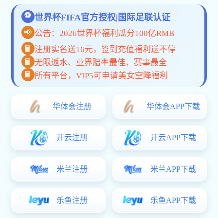
欧冠分析：巴萨马竞强势取胜皇马曼城
稳健晋级拜仁巴黎需防冷门风险
2026-05-31 00:57
阅读 62 次