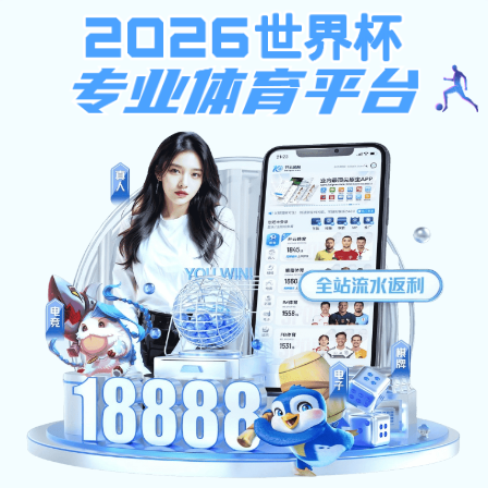
注册入口
千亿体育
· 体育观看更便捷
连接你的赛事视野，打造球迷专属的数字主场。
千亿体育
网页版
提供多终端支持、高清视频、 实时比分与赛事推
荐，让你随时随地畅享体育内容。
网页端入口
下载APP