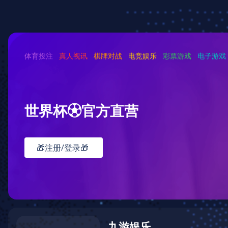
千
连接你的赛事视野，打造