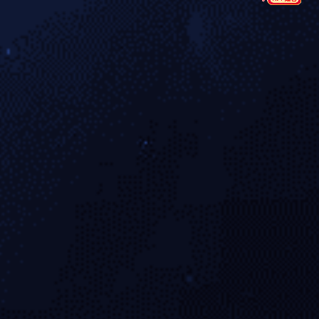
够一起克服困难，共同迎接挑
，从而增强凝聚力和战斗力。
佩。从态度变化到心理素质，
调整自我，实现自我价值，同
煌。同时，相信只要拥有这种