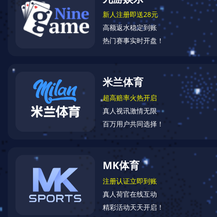
哈登坦言投