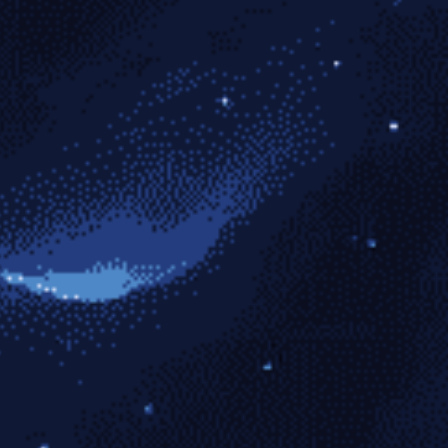
基础。
另外，当遇到挫折时，哈登
战。这种领导力不仅体现在
总结：
综上所述，詹姆斯·哈登虽然
再到明确赛季目标及其对球
时推动整个团队向前发展。
未来，我们期待着哈登能继
坚持不懈、不怕失败的精神
分享到：