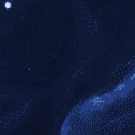
已经设定了明确目标：保持健康，全力以赴帮助球队争取胜利。
接关系到球队整体战斗力。因此，在确保身体状况良好的前提下
所贡献。
始调整自己的训练计划，包括增加康复训练和体能恢复。此外，
这些努力，他希望能够减少伤病带来的影响，同时提升竞技水平
也是他的目标之一。作为一名明星球员，关键时刻挺身而出的能
自信地接过球权是他的职责所在，这样可以带动全队士气，并增
积极影响
哈登无疑会对其他球员产生深远影响。他始终把团队放在首位，
牺牲。在他的带动下，全队上下都感受到一种团结一致、共同奋
验和技巧，让新秀们更快适应NBA节奏，也是哈登的一项重要
球经验，使他们更快成长。这种言传身教不仅塑造了良好的团队