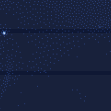
篮失误不影响信心专注保持出勤是
2026-05-22 00:32
阅读 72 次