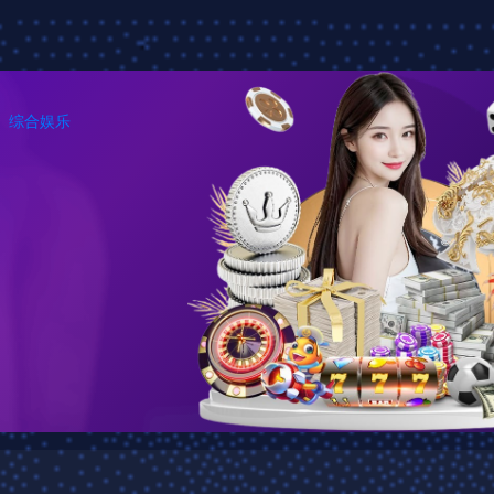
亿体育
· 体育观看更
球迷专属的数字主场。
千亿体育网页版
提供多终端支持
赛事推荐，让你随时随地畅享体育内容。
网页端入口
下载APP